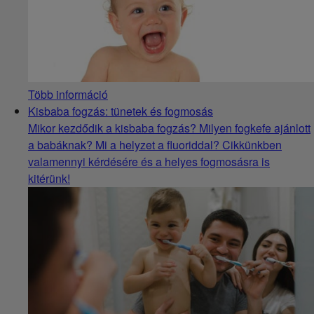
Több információ
Kisbaba fogzás: tünetek és fogmosás
Mikor kezdődik a kisbaba fogzás? Milyen fogkefe ajánlott
a babáknak? Mi a helyzet a fluoriddal? Cikkünkben
valamennyi kérdésére és a helyes fogmosásra is
kitérünk!