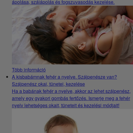
ápolása, szájápolás és fogszuvasodás kezelése.
Több információ
A kisbabámnak fehér a nyelve. Szájpenésze van?
Szájpenész okai, tünetei, kezelése
Ha a babának fehér a nyelve, akkor az lehet szájpenész,
amely egy gyakori gombás fertőzés. Ismerje meg a fehér
nyelv lehetséges okait, tüneteit és kezelési módjait!