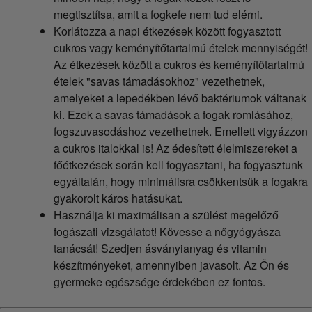
megtisztítsa, amit a fogkefe nem tud elérni.
Korlátozza a napi étkezések között fogyasztott
cukros vagy keményítőtartalmú ételek mennyiségét!
Az étkezések között a cukros és keményítőtartalmú
ételek "savas támadásokhoz" vezethetnek,
amelyeket a lepedékben lévő baktériumok váltanak
ki. Ezek a savas támadások a fogak romlásához,
fogszuvasodáshoz vezethetnek. Emellett vigyázzon
a cukros italokkal is! Az édesített élelmiszereket a
főétkezések során kell fogyasztani, ha fogyasztunk
egyáltalán, hogy minimálisra csökkentsük a fogakra
gyakorolt káros hatásukat.
Használja ki maximálisan a szülést megelőző
fogászati vizsgálatot! Kövesse a nőgyógyásza
tanácsát! Szedjen ásványianyag és vitamin
készítményeket, amennyiben javasolt. Az Ön és
gyermeke egészsége érdekében ez fontos.