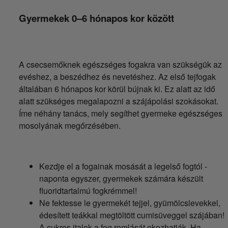
Gyermekek 0–6 hónapos kor között
A csecsemőknek egészséges fogakra van szükségük az
evéshez, a beszédhez és nevetéshez. Az első tejfogak
általában 6 hónapos kor körül bújnak ki. Ez alatt az idő
alatt szükséges megalapozni a szájápolási szokásokat.
Íme néhány tanács, mely segíthet gyermeke egészséges
mosolyának megőrzésében.
Kezdje el a fogainak mosását a legelső fogtól -
naponta egyszer, gyermekek számára készült
fluoridtartalmú fogkrémmel!
Ne fektesse le gyermekét tejjel, gyümölcslevekkel,
édesített teákkal megtöltött cumisüveggel szájában!
A cukros italok a fog romlását okozhatják. Ha