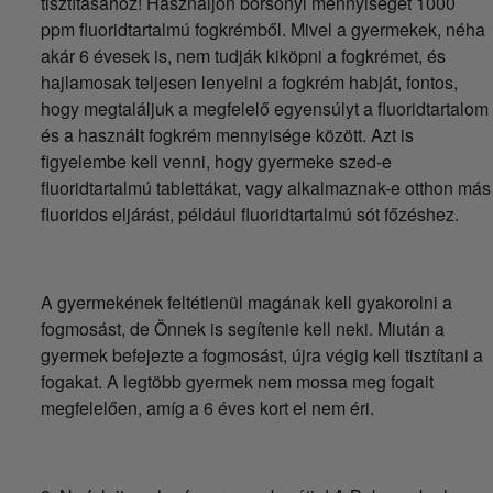
tisztításához! Használjon borsónyi mennyiséget 1000
ppm fluoridtartalmú fogkrémből. Mivel a gyermekek, néha
akár 6 évesek is, nem tudják kiköpni a fogkrémet, és
hajlamosak teljesen lenyelni a fogkrém habját, fontos,
hogy megtaláljuk a megfelelő egyensúlyt a fluoridtartalom
és a használt fogkrém mennyisége között. Azt is
figyelembe kell venni, hogy gyermeke szed-e
fluoridtartalmú tablettákat, vagy alkalmaznak-e otthon más
fluoridos eljárást, például fluoridtartalmú sót főzéshez.
A gyermekének feltétlenül magának kell gyakorolni a
fogmosást, de Önnek is segítenie kell neki. Miután a
gyermek befejezte a fogmosást, újra végig kell tisztítani a
fogakat. A legtöbb gyermek nem mossa meg fogait
megfelelően, amíg a 6 éves kort el nem éri.