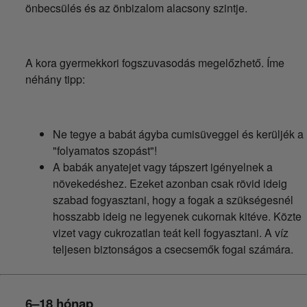
önbecsülés és az önbizalom alacsony szintje.
A kora gyermekkori fogszuvasodás megelőzhető. Íme
néhány tipp:
Ne tegye a babát ágyba cumisüveggel és kerüljék a
"folyamatos szopást"!
A babák anyatejet vagy tápszert igényelnek a
növekedéshez. Ezeket azonban csak rövid ideig
szabad fogyasztani, hogy a fogak a szükségesnél
hosszabb ideig ne legyenek cukornak kitéve. Közte
vizet vagy cukrozatlan teát kell fogyasztani. A víz
teljesen biztonságos a csecsemők fogai számára.
6–18 hónap