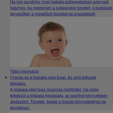
Ha úgy gondolja, hogy babája szájpenészben szenved,
hasznos, ha megismeri a szájpenész tüneteit, a kockázati
tényezőket, a megelőző tippeket és a kezelését!
Több információ
Fogzás és a kisbaba első fogai. Az első tejfogak
kibújása.
A kisbaba első foga izgalmas mérföldkő. Ha előre
felkészül a kisbaba fogzására, az segíthet könnyebben
átvészelni. Tünetek, tippek a fogzás könnyítéséhez és
ápoláshoz.