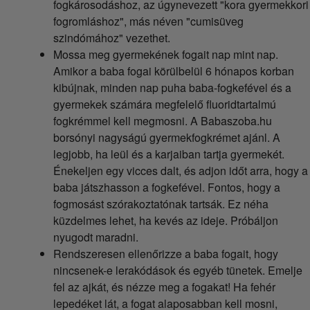
fogkárosodáshoz, az úgynevezett "kora gyermekkori
fogromláshoz", más néven "cumisüveg
szindómához" vezethet.
Mossa meg gyermekének fogait nap mint nap.
Amikor a baba fogai körülbelül 6 hónapos korban
kibújnak, minden nap puha baba-fogkefével és a
gyermekek számára megfelelő fluoridtartalmú
fogkrémmel kell megmosni. A Babaszoba.hu
borsónyi nagyságú gyermekfogkrémet ajánl. A
legjobb, ha leül és a karjaiban tartja gyermekét.
Énekeljen egy vicces dalt, és adjon időt arra, hogy a
baba játszhasson a fogkefével. Fontos, hogy a
fogmosást szórakoztatónak tartsák. Ez néha
küzdelmes lehet, ha kevés az ideje. Próbáljon
nyugodt maradni.
Rendszeresen ellenőrizze a baba fogait, hogy
nincsenek-e lerakódások és egyéb tünetek. Emelje
fel az ajkát, és nézze meg a fogakat! Ha fehér
lepedéket lát, a fogat alaposabban kell mosni,