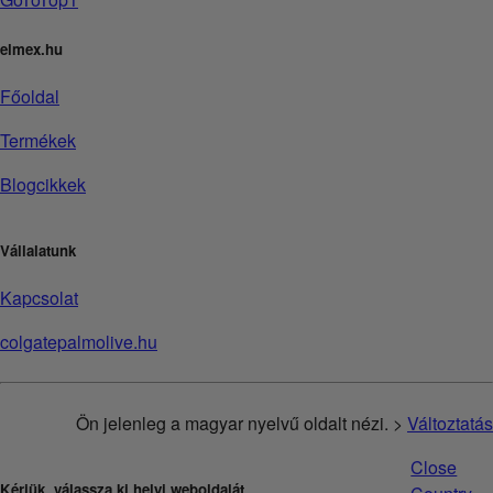
elmex.hu
Főoldal
Termékek
Blogcikkek
Vállalatunk
Kapcsolat
colgatepalmolive.hu
Ön jelenleg a magyar nyelvű oldalt nézi. >
Változtatás
Close
Kérjük, válassza ki helyi weboldalát