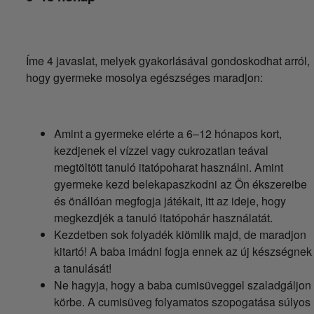
Íme 4 javaslat, melyek gyakorlásával gondoskodhat arról,
hogy gyermeke mosolya egészséges maradjon:
Amint a gyermeke elérte a 6–12 hónapos kort,
kezdjenek el vízzel vagy cukrozatlan teával
megtöltött tanuló itatópoharat használni. Amint
gyermeke kezd belekapaszkodni az Ön ékszereibe
és önállóan megfogja játékait, itt az ideje, hogy
megkezdjék a tanuló itatópohár használatát.
Kezdetben sok folyadék kiömlik majd, de maradjon
kitartó! A baba imádni fogja ennek az új készségnek
a tanulását!
Ne hagyja, hogy a baba cumisüveggel szaladgáljon
körbe. A cumisüveg folyamatos szopogatása súlyos