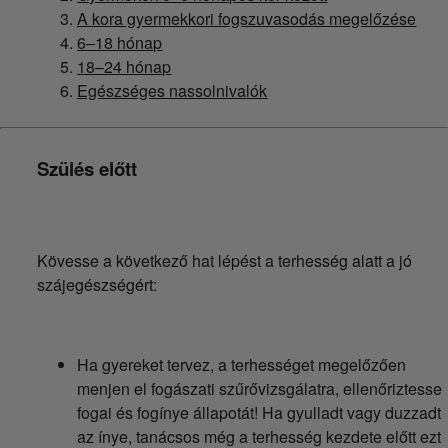
A kora gyermekkori fogszuvasodás megelőzése
6–18 hónap
18–24 hónap
Egészséges nassolnivalók
Szülés előtt
Kövesse a következő hat lépést a terhesség alatt a jó
szájegészségért:
Ha gyereket tervez, a terhességet megelőzően
menjen el fogászati szűrővizsgálatra, ellenőriztesse
fogai és fogínye állapotát! Ha gyulladt vagy duzzadt
az ínye, tanácsos még a terhesség kezdete előtt ezt