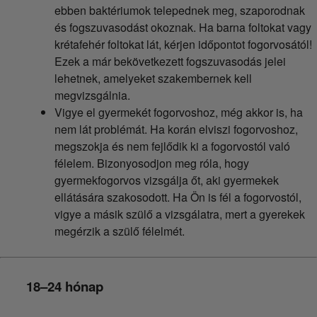
ebben baktériumok telepednek meg, szaporodnak
és fogszuvasodást okoznak. Ha barna foltokat vagy
krétafehér foltokat lát, kérjen időpontot fogorvosától!
Ezek a már bekövetkezett fogszuvasodás jelei
lehetnek, amelyeket szakembernek kell
megvizsgálnia.
Vigye el gyermekét fogorvoshoz, még akkor is, ha
nem lát problémát. Ha korán elviszi fogorvoshoz,
megszokja és nem fejlődik ki a fogorvostól való
félelem. Bizonyosodjon meg róla, hogy
gyermekfogorvos vizsgálja őt, aki gyermekek
ellátására szakosodott. Ha Ön is fél a fogorvostól,
vigye a másik szülő a vizsgálatra, mert a gyerekek
megérzik a szülő félelmét.
18–24 hónap