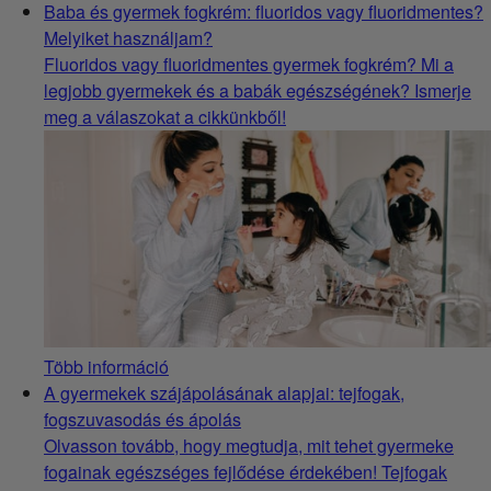
Baba és gyermek fogkrém: fluoridos vagy fluoridmentes?
Melyiket használjam?
Fluoridos vagy fluoridmentes gyermek fogkrém? Mi a
legjobb gyermekek és a babák egészségének? Ismerje
meg a válaszokat a cikkünkből!
Több információ
A gyermekek szájápolásának alapjai: tejfogak,
fogszuvasodás és ápolás
Olvasson tovább, hogy megtudja, mit tehet gyermeke
fogainak egészséges fejlődése érdekében! Tejfogak