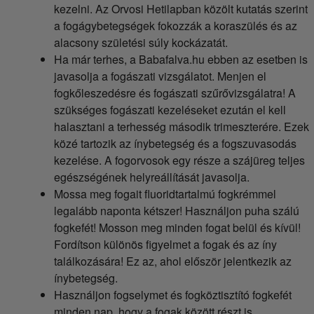
kezelni. Az Orvosi Hetilapban közölt kutatás szerint
a fogágybetegségek fokozzák a koraszülés és az
alacsony születési súly kockázatát.
Ha már terhes, a Babafalva.hu ebben az esetben is
javasolja a fogászati vizsgálatot. Menjen el
fogkőleszedésre és fogászati szűrővizsgálatra! A
szükséges fogászati kezeléseket ezután el kell
halasztani a terhesség második trimeszterére. Ezek
közé tartozik az ínybetegség és a fogszuvasodás
kezelése. A fogorvosok egy része a szájüreg teljes
egészségének helyreállítását javasolja.
Mossa meg fogait fluoridtartalmú fogkrémmel
legalább naponta kétszer! Használjon puha szálú
fogkefét! Mosson meg minden fogat belül és kívül!
Fordítson különös figyelmet a fogak és az íny
találkozására! Ez az, ahol először jelentkezik az
ínybetegség.
Használjon fogselymet és fogköztisztító fogkefét
minden nap, hogy a fogak között részt is