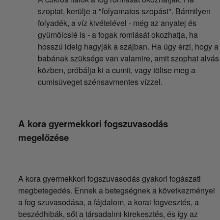
szoptat, kerülje a "folyamatos szopást". Bármilyen
folyadék, a víz kivételével - még az anyatej és
gyümölcslé is - a fogak romlását okozhatja, ha
hosszú ideig hagyják a szájban. Ha úgy érzi, hogy a
babának szüksége van valamire, amit szophat alvás
közben, próbálja ki a cumit, vagy töltse meg a
cumisüveget szénsavmentes vízzel.
A kora gyermekkori fogszuvasodás
megelőzése
A kora gyermekkori fogszuvasodás gyakori fogászati
megbetegedés. Ennek a betegségnek a következményei
a fog szuvasodása, a fájdalom, a korai fogvesztés, a
beszédhibák, sőt a társadalmi kirekesztés, és így az