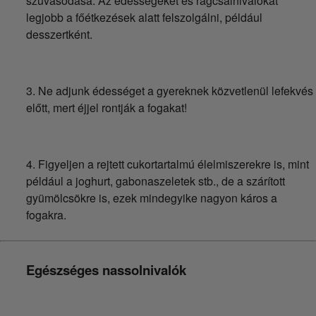
szuvasodása. Az édességeket és rágcsálnivalókat
legjobb a főétkezések alatt felszolgálni, például
desszertként.
3. Ne adjunk édességet a gyereknek közvetlenül lefekvés
előtt, mert éjjel rontják a fogakat!
4. Figyeljen a rejtett cukortartalmú élelmiszerekre is, mint
például a joghurt, gabonaszeletek stb., de a szárított
gyümölcsökre is, ezek mindegyike nagyon káros a
fogakra.
Egészséges nassolnivalók