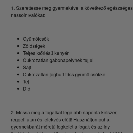
1. Szerettesse meg gyermekével a következő egészséges
nassolnivalókat:
Gyümölcsök
Zöldségek
Teljes kiőrlésű kenyér
Cukrozatlan gabonapelyhek tejjel
Sajt
Cukrozatlan joghurt friss gyümölcsökkel
Tej
Dió
2. Mossa meg a fogaikat legalább naponta kétszer,
reggeli után és lefekvés előtt! Használjon puha,
gyermekbarát méretű fogkefét a fogak és az íny