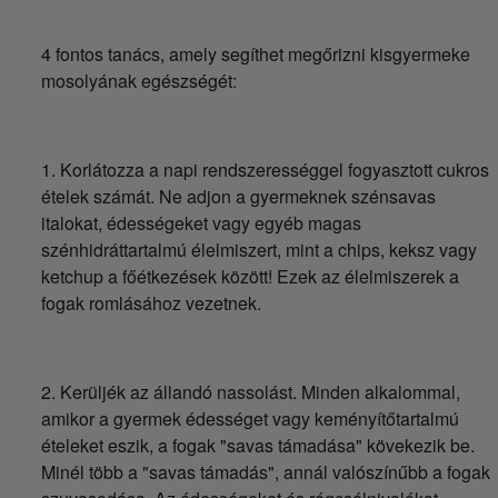
4 fontos tanács, amely segíthet megőrizni kisgyermeke
mosolyának egészségét:
1. Korlátozza a napi rendszerességgel fogyasztott cukros
ételek számát. Ne adjon a gyermeknek szénsavas
italokat, édességeket vagy egyéb magas
szénhidráttartalmú élelmiszert, mint a chips, keksz vagy
ketchup a főétkezések között! Ezek az élelmiszerek a
fogak romlásához vezetnek.
2. Kerüljék az állandó nassolást. Minden alkalommal,
amikor a gyermek édességet vagy keményítőtartalmú
ételeket eszik, a fogak "savas támadása" kövekezik be.
Minél több a "savas támadás", annál valószínűbb a fogak