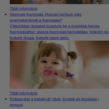
Több információ
Gyermek fogmosás: Hogyan tanítsuk meg
gyermekeinknek a fogmosást?
Cikkünkben tippeket mutatunk be a gyerekek helyes
fogmosásához: alapos fogmosás bemutatása, fogkrém és
fogkefe típusa, fogkefe csere ideje.
Több információ
Szájpenész a babáknál: okok, tünetek és kezelése |
elmex®