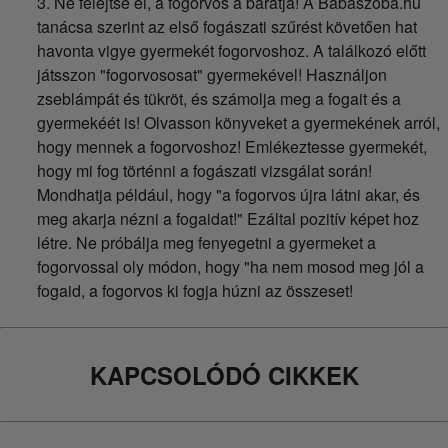
3. Ne felejtse el, a fogorvos a barátja! A Babaszoba.hu
tanácsa szerint az első fogászati szűrést követően hat
havonta vigye gyermekét fogorvoshoz. A találkozó előtt
játsszon "fogorvososat" gyermekével! Használjon
zseblámpát és tükröt, és számolja meg a fogait és a
gyermekéét is! Olvasson könyveket a gyermekének arról,
hogy mennek a fogorvoshoz! Emlékeztesse gyermekét,
hogy mi fog történni a fogászati vizsgálat során!
Mondhatja például, hogy "a fogorvos újra látni akar, és
meg akarja nézni a fogaidat!" Ezáltal pozitív képet hoz
létre. Ne próbálja meg fenyegetni a gyermeket a
fogorvossal oly módon, hogy "ha nem mosod meg jól a
fogaid, a fogorvos ki fogja húzni az összeset!
KAPCSOLÓDÓ CIKKEK