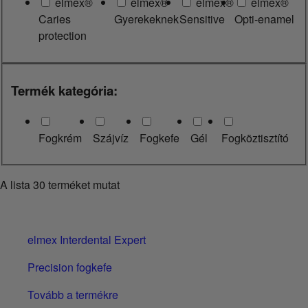
elmex®
elmex®
elmex®
elmex®
Caries
Gyerekeknek
Sensitive
Opti-enamel
protection
Termék kategória:
Fogkrém
Szájvíz
Fogkefe
Gél
Fogköztisztító
A lista
30
terméket mutat
elmex Interdental Expert
Precision fogkefe
Tovább a termékre