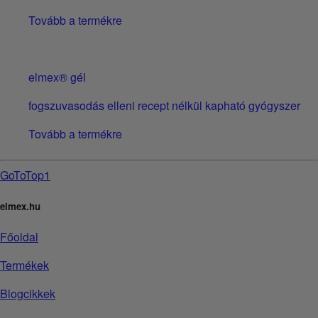
Tovább a termékre
elmex® gél
fogszuvasodás elleni recept nélkül kapható gyógyszer
Tovább a termékre
GoToTop1
elmex.hu
Főoldal
Termékek
Blogcikkek