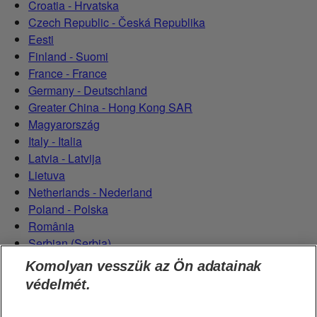
Croatia - Hrvatska
Czech Republic - Česká Republika
Eesti
Finland - Suomi
France - France
Germany - Deutschland
Greater China - Hong Kong SAR
Magyarország
Italy - Italia
Latvia - Latvija
Lietuva
Netherlands - Nederland
Poland - Polska
România
Serbian (Serbia)
Slovensko
Komolyan vesszük az Ön adatainak
Slovenija
védelmét.
Switzerland (Schweiz)
Switzerland (Suisse)