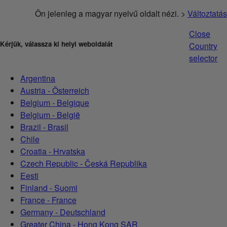
Ön jelenleg a magyar nyelvű oldalt nézi. >
Változtatás
Close
Kérjük, válassza ki helyi weboldalát
Country
selector
Argentina
Austria - Österreich
Belgium - Belgique
Belgium - België
Brazil - Brasil
Chile
Croatia - Hrvatska
Czech Republic - Česká Republika
Eesti
Finland - Suomi
France - France
Germany - Deutschland
Greater China - Hong Kong SAR