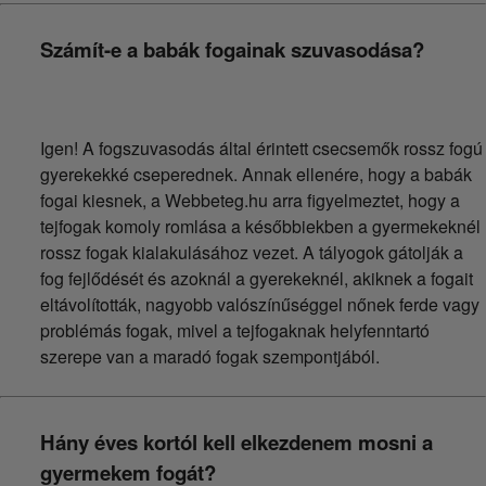
Számít-e a babák fogainak szuvasodása?
Igen! A fogszuvasodás által érintett csecsemők rossz fogú
gyerekekké cseperednek. Annak ellenére, hogy a babák
fogai kiesnek, a Webbeteg.hu arra figyelmeztet, hogy a
tejfogak komoly romlása a későbbiekben a gyermekeknél
rossz fogak kialakulásához vezet. A tályogok gátolják a
fog fejlődését és azoknál a gyerekeknél, akiknek a fogait
eltávolították, nagyobb valószínűséggel nőnek ferde vagy
problémás fogak, mivel a tejfogaknak helyfenntartó
szerepe van a maradó fogak szempontjából.
Hány éves kortól kell elkezdenem mosni a
gyermekem fogát?