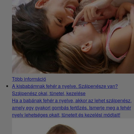
Több információ
A kisbabámnak fehér a nyelve. Szájpenésze van?
Szájpenész okai, tünetei, kezelése
Ha a babának fehér a nyelve, akkor az lehet szájpenész,
amely egy gyakori gombás fertőzés. Ismerje meg a fehér
nyelv lehetséges okait, tüneteit és kezelési módjait!