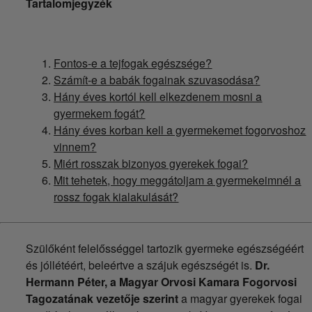
Tartalomjegyzék
Fontos-e a tejfogak egészsége?
Számít-e a babák fogainak szuvasodása?
Hány éves kortól kell elkezdenem mosni a
gyermekem fogát?
Hány éves korban kell a gyermekemet fogorvoshoz
vinnem?
Miért rosszak bizonyos gyerekek fogai?
Mit tehetek, hogy meggátoljam a gyermekeimnél a
rossz fogak kialakulását?
Szülőként felelősséggel tartozik gyermeke egészségéért
és jóllétéért, beleértve a szájuk egészségét is.
Dr.
Hermann Péter, a Magyar Orvosi Kamara Fogorvosi
Tagozatának vezetője szerint
a magyar gyerekek fogai