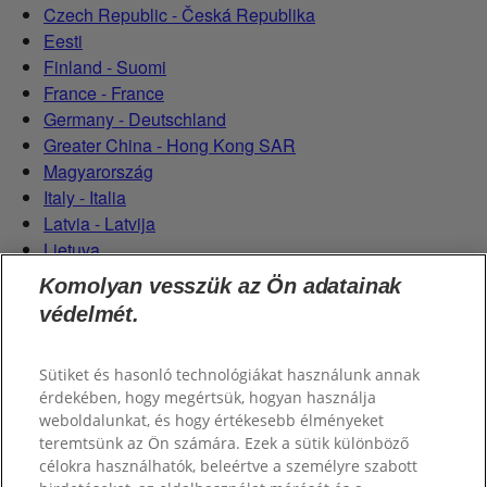
Czech Republic - Česká Republika
Eesti
Finland - Suomi
France - France
Germany - Deutschland
Greater China - Hong Kong SAR
Magyarország
Italy - Italia
Latvia - Latvija
Lietuva
Netherlands - Nederland
Komolyan vesszük az Ön adatainak
Poland - Polska
védelmét.
România
Serbian (Serbia)
Sütiket és hasonló technológiákat használunk annak
Slovensko
érdekében, hogy megértsük, hogyan használja
Slovenija
weboldalunkat, és hogy értékesebb élményeket
Switzerland (Schweiz)
teremtsünk az Ön számára. Ezek a sütik különböző
Switzerland (Suisse)
célokra használhatók, beleértve a személyre szabott