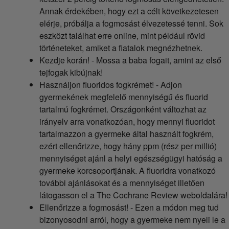
Annak érdekében, hogy ezt a célt következetesen
elérje, próbálja a fogmosást élvezetessé tenni. Sok
eszközt találhat erre online, mint például rövid
történeteket, amiket a fiatalok megnézhetnek.
Kezdje korán! - Mossa a baba fogait, amint az első
tejfogak kibújnak!
Használjon fluoridos fogkrémet! - Adjon
gyermekének megfelelő mennyiségű és fluorid
tartalmú fogkrémet. Országonként változhat az
irányelv arra vonatkozóan, hogy mennyi fluoridot
tartalmazzon a gyermeke által használt fogkrém,
ezért ellenőrizze, hogy hány ppm (rész per millió)
mennyiséget ajánl a helyi egészségügyi hatóság a
gyermeke korcsoportjának. A fluoridra vonatkozó
további ajánlásokat és a mennyiséget illetően
látogasson el a The Cochrane Review weboldalára!
Ellenőrizze a fogmosást! - Ezen a módon meg tud
bizonyosodni arról, hogy a gyermeke nem nyeli le a