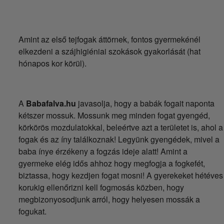
Amint az első tejfogak áttörnek, fontos gyermekénél
elkezdeni a szájhigiéniai szokások gyakorlását (hat
hónapos kor körül).
A
Babafalva.hu
javasolja, hogy a babák fogait naponta
kétszer mossuk. Mossunk meg minden fogat gyengéd,
körkörös mozdulatokkal, beleértve azt a területet is, ahol a
fogak és az íny találkoznak! Legyünk gyengédek, mivel a
baba ínye érzékeny a fogzás ideje alatt! Amint a
gyermeke elég idős ahhoz hogy megfogja a fogkefét,
biztassa, hogy kezdjen fogat mosni! A gyerekeket hétéves
korukig ellenőrizni kell fogmosás közben, hogy
megbizonyosodjunk arról, hogy helyesen mossák a
fogukat.