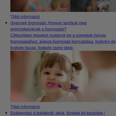
Több információ
Gyermek fogmosás: Hogyan tanítsuk meg
gyermekeinknek a fogmosást?
Cikkünkben tippeket mutatunk be a gyerekek helyes
fogmosásához: alapos fogmosás bemutatása, fogkrém és
fogkefe típusa, fogkefe csere ideje.
Több információ
Szájpenész a babáknál: okok, tünetek és kezelése |