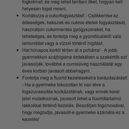
fogkrémet, és meg lehet tanítani őket, hogyan kell
helyesen fogat mosni.
Korlátozza a cukorfogyasztást! - Csökkentse az
édességek, kekszek és cukros ételek fogyasztását,
használjon cukormentes gyógyszereket, ha
lehetséges, és fontolja meg a gyümölcsléről való
lemondást vagy a vízzel történő hígítást.
Hat hónapos kortól térjen át a pohárra! - A jobb
gyermekkori szájhigiéné érdekében a szakértők ezt
javasolják, továbbá a cumisüveg használatát egy
éves korban javasolt abbahagyni.
Fontolja meg a fluorid kezeléseket/a barázdazárást!
- Ha a gyermeke fokozottan ki van téve a
fogszuvasodás kockázatának, vagy ennek korai
jelei mutatkoznak, javasolt lehet a fluoridtartalmú
lakkokkal történő kezelés. Beszéljen fogorvosával,
hogy megtudja, javasolt-e gyermeke számára ez a
kezelés!