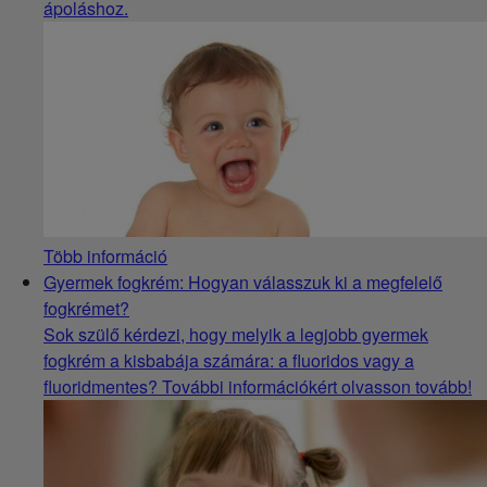
ápoláshoz.
Több információ
Gyermek fogkrém: Hogyan válasszuk ki a megfelelő
fogkrémet?
Sok szülő kérdezi, hogy melyik a legjobb gyermek
fogkrém a kisbabája számára: a fluoridos vagy a
fluoridmentes? További információkért olvasson tovább!