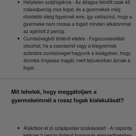
Helytelen szájhigiénia - Az átlagos felnőtt csak 45
másodpercig mos fogat, és a gyermekek még
rövidebb ideig figyelnek erre, így valószínű, hogy a
gyermeke nem mossa a fogait minden alkalommal
az ajánlott 2 percig.
Cumisüvegből történő etetés - Fogszuvasodást
okozhat, ha a csecsemő vagy a kisgyermek
számára cumisüveget hagyunk a kiságyban, hogy
álomba ringassa magát, mert tejcukorban áznak a
fogai.
Mit tehetek, hogy meggátoljam a
gyermekeimnél a rossz fogak kialakulását?
Alakítson ki jó szájápolási szokásokat! - A naponta
kétszer 2 percig történő fogmosás elengedhetetlen.