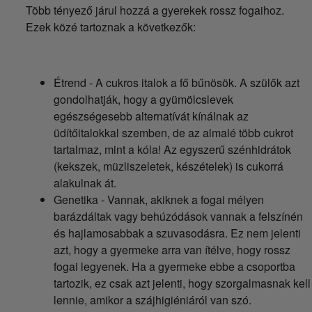
Több tényező járul hozzá a gyerekek rossz fogaihoz.
Ezek közé tartoznak a következők:
Étrend - A cukros italok a fő bűnösök. A szülők azt
gondolhatják, hogy a gyümölcslevek
egészségesebb alternatívát kínálnak az
üdítőitalokkal szemben, de az almalé több cukrot
tartalmaz, mint a kóla! Az egyszerű szénhidrátok
(kekszek, müzliszeletek, készételek) is cukorrá
alakulnak át.
Genetika - Vannak, akiknek a fogai mélyen
barázdáltak vagy behúzódások vannak a felszínén
és hajlamosabbak a szuvasodásra. Ez nem jelenti
azt, hogy a gyermeke arra van ítélve, hogy rossz
fogai legyenek. Ha a gyermeke ebbe a csoportba
tartozik, ez csak azt jelenti, hogy szorgalmasnak kell
lennie, amikor a szájhigiéniáról van szó.