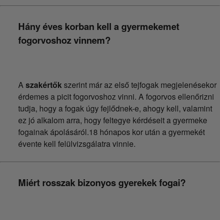
Hány éves korban kell a gyermekemet
fogorvoshoz vinnem?
A
szakértők
szerint már az első tejfogak megjelenésekor
érdemes a picit fogorvoshoz vinni. A fogorvos ellenőrizni
tudja, hogy a fogak úgy fejlődnek-e, ahogy kell, valamint
ez jó alkalom arra, hogy feltegye kérdéseit a gyermeke
fogainak ápolásáról.18 hónapos kor után a gyermekét
évente kell felülvizsgálatra vinnie.
Miért rosszak bizonyos gyerekek fogai?