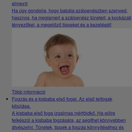
elmex®
Ha úgy gondolja, hogy babája szájpenészben szenved,
hasznos, ha megismeri a szájpenész tüneteit, a kockázati
tényezőket, a megelőző tippeket és a kezelését!
Több információ
Fogzás és a kisbaba első fogai. Az első tejfogak
kibújása.
A kisbaba első foga izgalmas mérföldkő. Ha előre
felkészül a kisbaba fogzására, az segíthet könnyebben
átvészelni. Tünetek, tippek a fogzás könnyítéséhez és