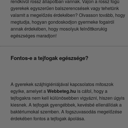
rendkívül rossz állapotban vannak. Vajon a rossz fogú
gyerekek egyszerűen balszerencsések vagy tehetünk
valamit a megelőzés érdekében? Olvasson tovább, hogy
megtudja, hogyan gondoskodjon gyermeke fogairól
annak érdekében, hogy mosolyuk felnőttkorukig
egészséges maradjon!
Fontos-e a tejfogak egészsége?
A gyerekek szájhigiéniájával kapcsolatos mítoszok
egyike, amelyet a
Webbeteg.hu
is cáfol, hogy a
tejfogakra nem kell külünösebben vigyázni, hiszen úgyis
kiesnek. A tejfogak gyengébbek, kevésbé ellenállóak a
baktériumokal szemben. A fogszuvasodás megelőzése
érdekében fontos a tejfogak ápolása.