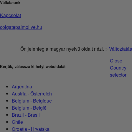
Vállalatunk
Kapcsolat
colgatepalmolive.hu
Ön jelenleg a magyar nyelvű oldalt nézi. >
Változtatás
Close
Kérjük, válassza ki helyi weboldalát
Country
selector
Argentina
Austria - Österreich
Belgium - Belgique
Belgium - België
Brazil - Brasil
Chile
Croatia - Hrvatska