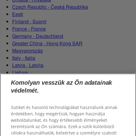
Czech Republic - Česká Republika
Eesti
Finland - Suomi
France - France
Germany - Deutschland
Greater China - Hong Kong SAR
Magyarország
Italy - Italia
Latvia - Latvija
Lietuva
Netherlands - Nederland
Komolyan vesszük az Ön adatainak
Poland - Polska
védelmét.
România
Serbian (Serbia)
Sütiket és hasonló technológiákat használunk annak
Slovensko
érdekében, hogy megértsük, hogyan használja
Slovenija
weboldalunkat, és hogy értékesebb élményeket
Switzerland (Schweiz)
teremtsünk az Ön számára. Ezek a sütik különböző
Switzerland (Suisse)
célokra használhatók, beleértve a személyre szabott