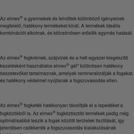
®
Az elmex
a gyermekek és felnőttek különböző igényeinek
megfelelő, hatékony termékeket kínál. A termékek ideális
kombinációt alkotnak, és kölcsönösen erősítik egymás hatását.
®
Az elmex
fogkrémek, szájvizek és a heti egyszer kiegészítő
®
kezelésként használatos elmex
gél* különösen hatékony
összetevőket tartalmaznak, amelyek remineralizálják a fogakat,
és hatékony védelmet nyújtanak a fogszuvasodás ellen.
®
Az elmex
fogkefék hatékonyan távolítják el a lepedéket a
®
fogközökből is. Az elmex
fogköztisztító termékek pedig még
optimálisabbá teszik a fogak közötti területek tisztítását, így
jelentősen csökkentik a fogszuvasodás kialakulásának