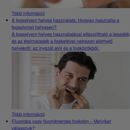
Több információ
A fogselyem helyes használata. Hogyan használja a
fogselymet helyesen?
A fogselyem helyes használatával eltávolítható a lepedék
és az ételmaradék a fogkefével nehezen elérhető
helyekről: az ínyszél alól és a fogközökből.
Több információ
Fluoridos vagy fluoridmentes fogkrém – Melyiket
válasszuk?