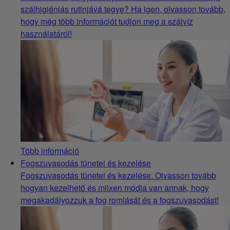
szájhigiéniás rutinjává tegye? Ha igen, olvasson tovább,
hogy még több információt tudjon meg a szájvíz
használatáról!
Több információ
Fogszuvasodás tünetei és kezelése
Fogszuvasodás tünetei és kezelése. Olvasson tovább
hogyan kezelhető és milxen módja van annak, hogy
megakadályozzuk a fog romlását és a fogszuvasodást!