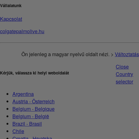
Vállalatunk
Kapcsolat
colgatepalmolive.hu
Ön jelenleg a magyar nyelvű oldalt nézi. >
Változtatás
Close
Kérjük, válassza ki helyi weboldalát
Country
selector
Argentina
Austria - Österreich
Belgium - Belgique
Belgium - België
Brazil - Brasil
Chile
Croatia - Hrvatska