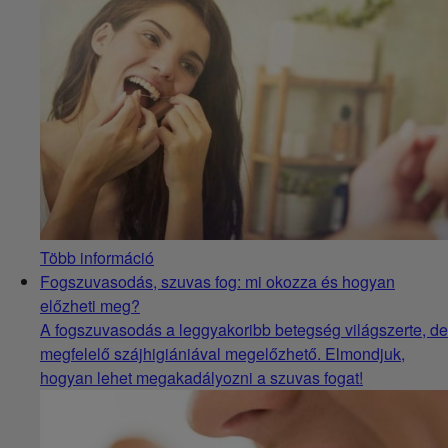
Több információ
Fogszuvasodás, szuvas fog: mi okozza és hogyan
előzheti meg?
A fogszuvasodás a leggyakoribb betegség világszerte, de
megfelelő szájhigiániával megelőzhető. Elmondjuk,
hogyan lehet megakadályozni a szuvas fogat!