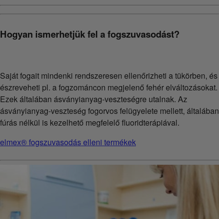
Hogyan ismerhetjük fel a fogszuvasodást?
Saját fogait mindenki rendszeresen ellenőrizheti a tükörben, és
észreveheti pl. a fogzománcon megjelenő fehér elváltozásokat.
Ezek általában ásványianyag-veszteségre utalnak. Az
ásványianyag-veszteség fogorvos felügyelete mellett, általában
fúrás nélkül is kezelhető megfelelő fluoridterápiával.
elmex® fogszuvasodás elleni termékek