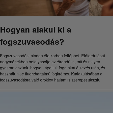
Hogyan alakul ki a
fogszuvasodás?
Fogszuvasodás minden életkorban felléphet. Előfordulását
nagymértékben befolyásolja az étrendünk, mit és milyen
gyakran eszünk, hogyan ápoljuk fogainkat étkezés után, és
használunk-e fluoridtartalmú fogkrémet. Kialakulásában a
fogszuvasodásra való öröklött hajlam is szerepet játszik.