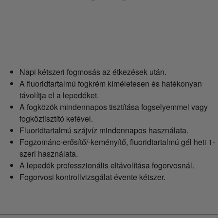
Napi kétszeri fogmosás az étkezések után.
A fluoridtartalmú fogkrém kíméletesen és hatékonyan
távolítja el a lepedéket.
A fogközök mindennapos tisztítása fogselyemmel vagy
fogköztisztító kefével.
Fluoridtartalmú szájvíz mindennapos használata.
Fogzománc-erősítő/-keményítő, fluoridtartalmú gél heti 1-
szeri használata.
A lepedék professzionális eltávolítása fogorvosnál.
Fogorvosi kontrollvizsgálat évente kétszer.