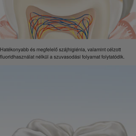
Hatékonyabb és megfelelő szájhigiénia, valamint célzott
fluoridhasználat nélkül a szuvasodási folyamat folytatódik.