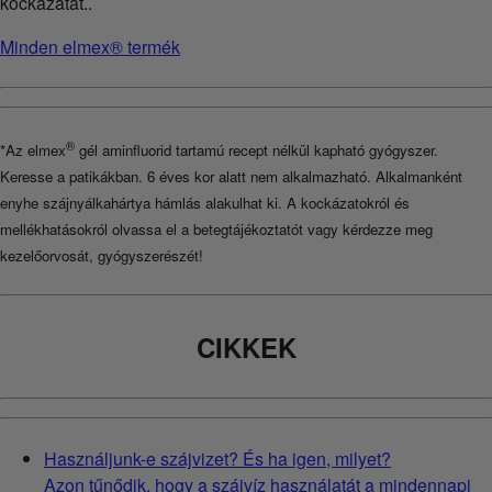
kockázatát..
Minden elmex® termék
®
*Az elmex
gél aminfluorid tartamú recept nélkül kapható gyógyszer.
Keresse a patikákban. 6 éves kor alatt nem alkalmazható. Alkalmanként
enyhe szájnyálkahártya hámlás alakulhat ki. A kockázatokról és
mellékhatásokról olvassa el a betegtájékoztatót vagy kérdezze meg
kezelőorvosát, gyógyszerészét!
CIKKEK
Használjunk-e szájvizet? És ha igen, milyet?
Azon tűnődik, hogy a szájvíz használatát a mindennapi