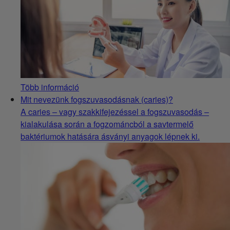
Több információ
Mit nevezünk fogszuvasodásnak (caries)?
A caries – vagy szakkifejezéssel a fogszuvasodás –
kialakulása során a fogzománcból a savtermelő
baktériumok hatására ásványi anyagok lépnek ki.