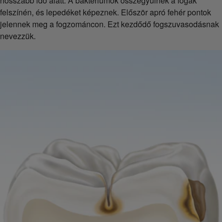
hosszabb idő alatt. A baktériumok összegyűlnek a fogak
felszínén, és lepedéket képeznek. Először apró fehér pontok
jelennek meg a fogzománcon. Ezt kezdődő fogszuvasodásnak
nevezzük.