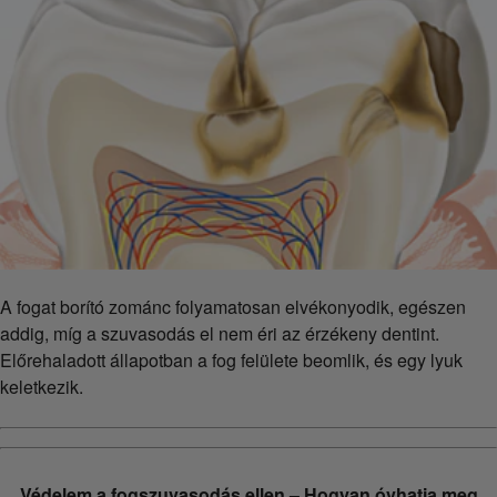
A fogat borító zománc folyamatosan elvékonyodik, egészen
addig, míg a szuvasodás el nem éri az érzékeny dentint.
Előrehaladott állapotban a fog felülete beomlik, és egy lyuk
keletkezik.
Védelem a fogszuvasodás ellen – Hogyan óvhatja meg