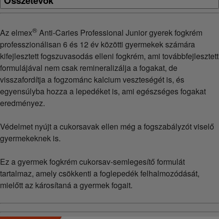
Összetevők
®
Az elmex
Anti-Caries Professional Junior gyerek fogkrém
professzionálisan 6 és 12 év közötti gyermekek számára
kifejlesztett fogszuvasodás elleni fogkrém, ami továbbfejlesztett
formulájával nem csak remineralizálja a fogakat, de
visszafordítja a fogzománc kalcium veszteségét is, és
egyensúlyba hozza a lepedéket is, ami egészséges fogakat
eredményez.
Védelmet nyújt a cukorsavak ellen még a fogszabályzót viselő
gyermekeknek is.
Ez a gyermek fogkrém cukorsav-semlegesítő formulát
tartalmaz, amely csökkenti a foglepedék felhalmozódását,
mielőtt az károsítaná a gyermek fogait.