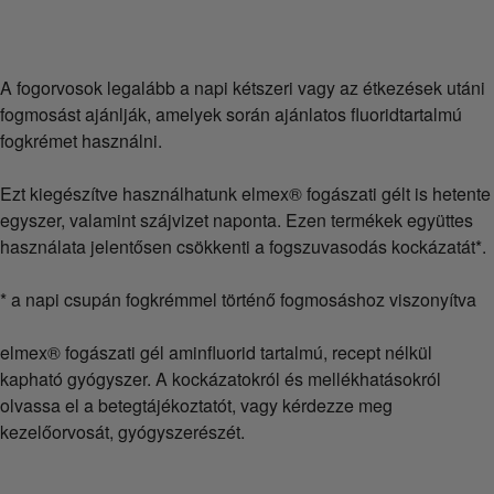
A fogorvosok legalább a napi kétszeri vagy az étkezések utáni
fogmosást ajánlják, amelyek során ajánlatos fluoridtartalmú
fogkrémet használni.
Ezt kiegészítve használhatunk elmex® fogászati gélt is hetente
egyszer, valamint szájvizet naponta. Ezen termékek együttes
használata jelentősen csökkenti a fogszuvasodás kockázatát*.
* a napi csupán fogkrémmel történő fogmosáshoz viszonyítva
elmex® fogászati gél aminfluorid tartalmú, recept nélkül
kapható gyógyszer. A kockázatokról és mellékhatásokról
olvassa el a betegtájékoztatót, vagy kérdezze meg
kezelőorvosát, gyógyszerészét.