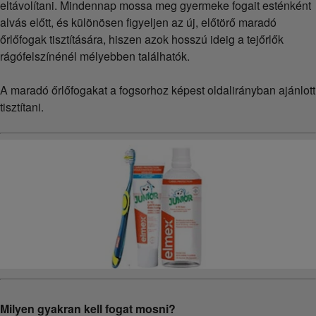
eltávolítani. Mindennap mossa meg gyermeke fogait esténként
alvás előtt, és különösen figyeljen az új, előtörő maradó
őrlőfogak tisztítására, hiszen azok hosszú ideig a tejőrlők
rágófelszínénél mélyebben találhatók.
A maradó őrlőfogakat a fogsorhoz képest oldalirányban ajánlott
tisztítani.
Milyen gyakran kell fogat mosni?