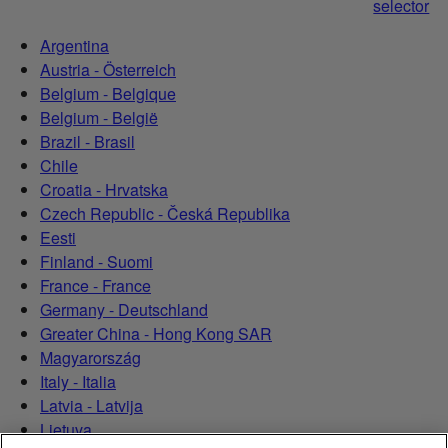
selector
Argentina
Austria - Österreich
Belgium - Belgique
Belgium - België
Brazil - Brasil
Chile
Croatia - Hrvatska
Czech Republic - Česká Republika
Eesti
Finland - Suomi
France - France
Germany - Deutschland
Greater China - Hong Kong SAR
Magyarország
Italy - Italia
Latvia - Latvija
Lietuva