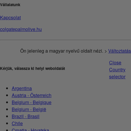
Vállalatunk
Kapcsolat
colgatepalmolive.hu
Ön jelenleg a magyar nyelvű oldalt nézi. >
Változtatás
Close
Kérjük, válassza ki helyi weboldalát
Country
selector
Argentina
Austria - Österreich
Belgium - Belgique
Belgium - België
Brazil - Brasil
Chile
Croatia - Hrvatska