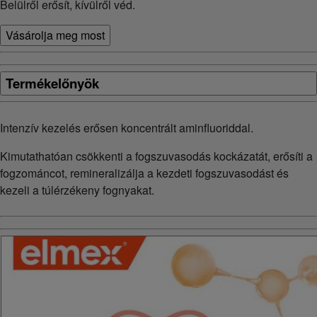
Belülről erősít, kívülről véd.
Vásárolja meg most
Termékelőnyök
Intenzív kezelés erősen koncentrált aminfluoriddal.
Kimutathatóan csökkenti a fogszuvasodás kockázatát, erősíti a
fogzománcot, remineralizálja a kezdeti fogszuvasodást és
kezeli a túlérzékeny fognyakat.