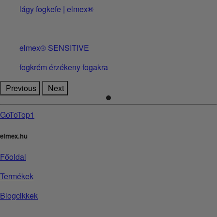
lágy fogkefe | elmex®
elmex® SENSITIVE
fogkrém érzékeny fogakra
Previous
Next
GoToTop1
elmex.hu
Főoldal
Termékek
Blogcikkek