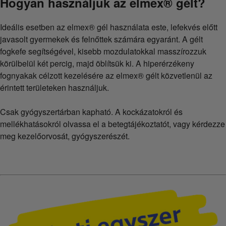
Hogyan használjuk az elmex® gélt?
Ideális esetben az elmex® gél használata este, lefekvés előtt
javasolt gyermekek és felnőttek számára egyaránt. A gélt
fogkefe segítségével, kisebb mozdulatokkal masszírozzuk
körülbelül két percig, majd öblítsük ki. A hiperérzékeny
fognyakak célzott kezelésére az elmex® gélt közvetlenül az
érintett területeken használjuk.
Csak gyógyszertárban kapható. A kockázatokról és
mellékhatásokról olvassa el a betegtájékoztatót, vagy kérdezze
meg kezelőorvosát, gyógyszerészét.