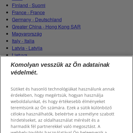
Finland - Suomi
France - France
Germany - Deutschland
Greater China - Hong Kong SAR
Magyarország
Italy - Italia
Latvia - Latvija
Lietuva
Netherlands - Nederland
Komolyan vesszük az Ön adatainak
Poland - Polska
védelmét.
România
Serbian (Serbia)
Sütiket és hasonló technológiákat használunk annak
Slovensko
érdekében, hogy megértsük, hogyan használja
Slovenija
weboldalunkat, és hogy értékesebb élményeket
Switzerland (Schweiz)
teremtsünk az Ön számára. Ezek a sütik különböző
Switzerland (Suisse)
célokra használhatók, beleértve a személyre szabott
hirdetéseket, az oldalhasználat mérését és a
harmadik fél partnerekkel való megosztást. A
webhely további használatával Ön beleegyezik a