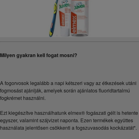
Milyen gyakran kell fogat mosni?
A fogorvosok legalább a napi kétszeri vagy az étkezések utáni
fogmosást ajánlják, amelyek során ajánlatos fluoridtartalmú
fogkrémet használni.
Ezt kiegészítve használhatunk elmex® fogászati gélt is hetente
egyszer, valamint szájvizet naponta. Ezen termékek együttes
használata jelentősen csökkenti a fogszuvasodás kockázatát*.