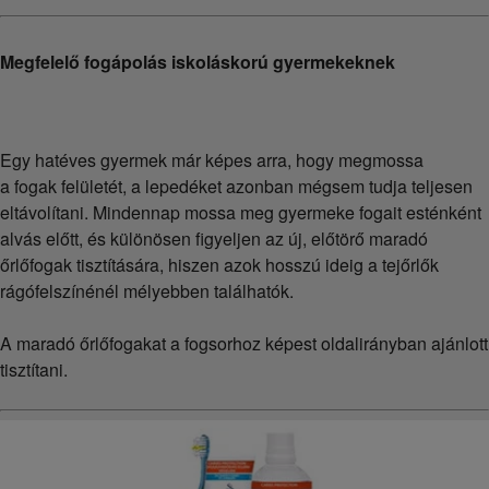
Megfelelő fogápolás iskoláskorú gyermekeknek
Egy hatéves gyermek már képes arra, hogy megmossa
a fogak felületét, a lepedéket azonban mégsem tudja teljesen
eltávolítani. Mindennap mossa meg gyermeke fogait esténként
alvás előtt, és különösen figyeljen az új, előtörő maradó
őrlőfogak tisztítására, hiszen azok hosszú ideig a tejőrlők
rágófelszínénél mélyebben találhatók.
A maradó őrlőfogakat a fogsorhoz képest oldalirányban ajánlott
tisztítani.