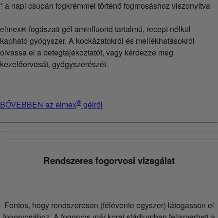
* a napi csupán fogkrémmel történő fogmosáshoz viszonyítva
elmex® fogászati gél aminfluorid tartalmú, recept nélkül
kapható gyógyszer. A kockázatokról és mellékhatásokról
olvassa el a betegtájékoztatót, vagy kérdezze meg
kezelőorvosát, gyógyszerészét.
®
BŐVEBBEN az elmex
gélről
Rendszeres fogorvosi vizsgálat
Fontos, hogy rendszeresen (félévente egyszer) látogasson el
fogorvosához. A fogorvos már korai stádiumban felismerheti a