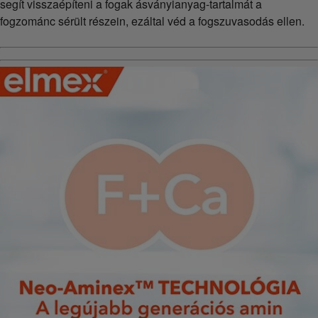
segít visszaépíteni a fogak ásványianyag-tartalmát a
fogzománc sérült részein, ezáltal véd a fogszuvasodás ellen.