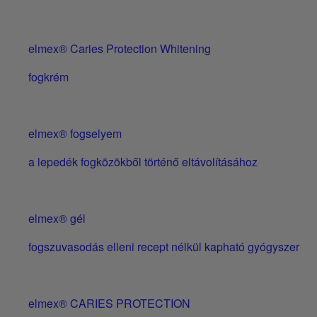
elmex® Caries Protection Whitening
fogkrém
elmex® fogselyem
a lepedék fogközökből történő eltávolításához
elmex® gél
fogszuvasodás elleni recept nélkül kapható gyógyszer
elmex® CARIES PROTECTION