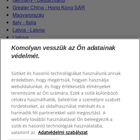
Greater China - Hong Kong SAR
Magyarország
Italy - Italia
Latvia - Latvija
Lietuva
Netherlands - Nederland
Komolyan vesszük az Ön adatainak
Poland - Polska
védelmét.
România
Serbian (Serbia)
Sütiket és hasonló technológiákat használunk annak
Slovensko
érdekében, hogy megértsük, hogyan használja
Slovenija
weboldalunkat, és hogy értékesebb élményeket
Switzerland (Schweiz)
teremtsünk az Ön számára. Ezek a sütik különböző
Switzerland (Suisse)
célokra használhatók, beleértve a személyre szabott
hirdetéseket, az oldalhasználat mérését és a
harmadik fél partnerekkel való megosztást. A
webhely további használatával Ön beleegyezik a
sütik és hasonló technológiák használatába,
valamint az
Adatvédelmi szabályzat