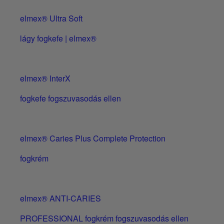
elmex® Ultra Soft
lágy fogkefe | elmex®
elmex® InterX
fogkefe fogszuvasodás ellen
elmex® Caries Plus Complete Protection
fogkrém
elmex® ANTI-CARIES
PROFESSIONAL fogkrém fogszuvasodás ellen