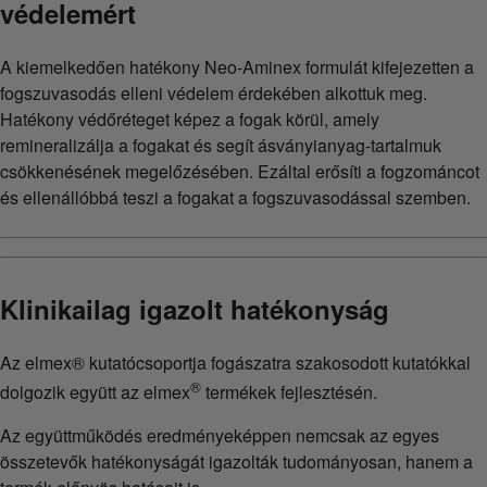
védelemért
A kiemelkedően hatékony Neo-Aminex formulát kifejezetten a
fogszuvasodás elleni védelem érdekében alkottuk meg.
Hatékony védőréteget képez a fogak körül, amely
remineralizálja a fogakat és segít ásványianyag-tartalmuk
csökkenésének megelőzésében. Ezáltal erősíti a fogzománcot
és ellenállóbbá teszi a fogakat a fogszuvasodással szemben.
Klinikailag igazolt hatékonyság
Az elmex® kutatócsoportja fogászatra szakosodott kutatókkal
®
dolgozik együtt az elmex
termékek fejlesztésén.
Az együttműködés eredményeképpen nemcsak az egyes
összetevők hatékonyságát igazolták tudományosan, hanem a