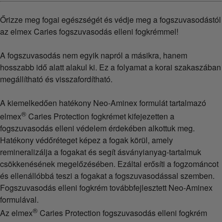
Őrizze meg fogai egészségét és védje meg a fogszuvasodástól
az elmex Caries fogszuvasodás elleni fogkrémmel!
A fogszuvasodás nem egyik napról a másikra, hanem
hosszabb idő alatt alakul ki. Ez a folyamat a korai szakaszában
megállítható és visszafordítható.
A kiemelkedően hatékony Neo-Aminex formulát tartalmazó
®
elmex
Caries Protection fogkrémet kifejezetten a
fogszuvasodás elleni védelem érdekében alkottuk meg.
Hatékony védőréteget képez a fogak körül, amely
remineralizálja a fogakat és segít ásványianyag-tartalmuk
csökkenésének megelőzésében. Ezáltal erősíti a fogzománcot
és ellenállóbbá teszi a fogakat a fogszuvasodással szemben.
Fogszuvasodás elleni fogkrém továbbfejlesztett Neo-Aminex
formulával.
®
Az elmex
Caries Protection fogszuvasodás elleni fogkrém