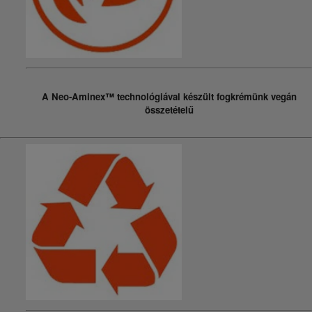
A Neo-Aminex™ technológiával készült fogkrémünk vegán
összetételű