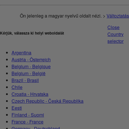
Ön jelenleg a magyar nyelvű oldalt nézi. >
Változtatás
Close
Kérjük, válassza ki helyi weboldalát
Country
selector
Argentina
Austria - Österreich
Belgium - Belgique
Belgium - België
Brazil - Brasil
Chile
Croatia - Hrvatska
Czech Republic - Česká Republika
Eesti
Finland - Suomi
France - France
Germany - Deutschland