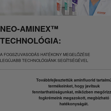
NEO-AMINEX™
TECHNOLÓGIA:
A FOGSZUVASODÁS HATÉKONY MEGELŐZÉSE
LEGÚJABB TECHNOLÓGIÁNK SEGÍTSÉGÉVEL
Továbbfejlesztettük aminfluorid tartalm
termékeinket, hogy javítsuk
fenntarthatóságunkat, miközben megőriz
fogkrémeink megszokott, megbízható
hatékonyságát.